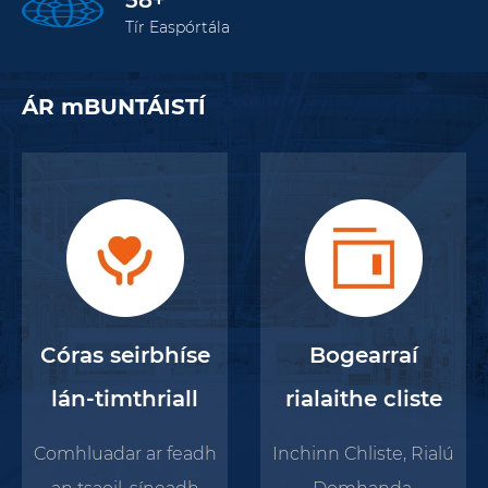
Tír Easpórtála
ÁR mBUNTÁISTÍ
Córas seirbhíse
Bogearraí
lán-timthriall
rialaithe cliste
Comhluadar ar feadh
Inchinn Chliste, Rialú