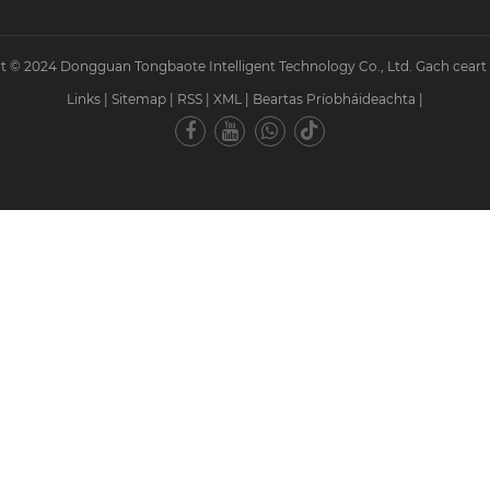
t © 2024 Dongguan Tongbaote Intelligent Technology Co., Ltd. Gach ceart a
Links
|
Sitemap
|
RSS
|
XML
|
Beartas Príobháideachta
|