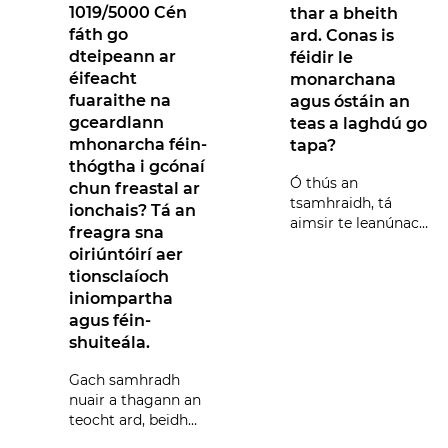
áirítear dearadh agus
oiriúnaitheach,
1019/5000 Cén
thar a bheith
tógáil, maoirseacht
feabhsaíonn sé go
fáth go
ard. Conas is
dteipeann ar
féidir le
suiteála, coimisiúnú
mór éifeachtúlacht
éifeacht
monarchana
agus gníomhachtú,
fuinnimh (suas go dtí
fuaraithe na
agus óstáin an
gceardlann
teas a laghdú go
go cothabháil
os cionn 50%) agus
mhonarcha féin-
tapa?
fadtéarmach, deisiú,
déanann sé cáilíocht
thógtha i gcónaí
Ó thús an
chun freastal ar
uasmhéadú agus
an aeir faoi dhíon a
tsamhraidh, tá
ionchais? Tá an
aimsir te leanúnach
uasghrádú, cuirimid
bharrfheabhsú.
freagra sna
scuabtha trasna go
oiriúntóirí aer
seirbhísí bainistíochta
Soláthraíonn sé
leor réigiún. Tá
tionsclaíoch
ceardlanna
aon-stad ar fáil.
freisin rialú iargúlta
iniompartha
monarchan
Cinntíonn sé seo go
iomasach do
agus féin-
sweltering, agus tá
shuiteála.
seomraí aoi óstáin
bhfanann an córas i
bhainisteoirí agus
faoi bhrú mór chun
Gach samhradh
fuarú a sholáthar.
riocht barrmhaith i
tacaíocht cinnidh, ag
nuair a thagann an
Ní hamháin go
gcónaí, agus gur
uasghrádú oiriúntóirí
teocht ard, beidh
mbíonn tionchar
an mearbhall
aige seo ar