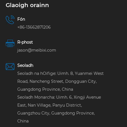
dul i ngleic le
Glaoigh orainn
dúshlán na dteocht
ard.
Fón
+86-13662871206
R-phost
jason@meibixi.com
Seoladh
Seoladh na hOifige: Uimh. 8, Yuanmei West
Road, Nancheng Street, Dongguan City,
Guangdong Province, China
Seoladh Monarcha: Uimh. 6, Xingji Avenue
East, Nan Village, Panyu District,
Guangzhou City, Guangdong Province,
China