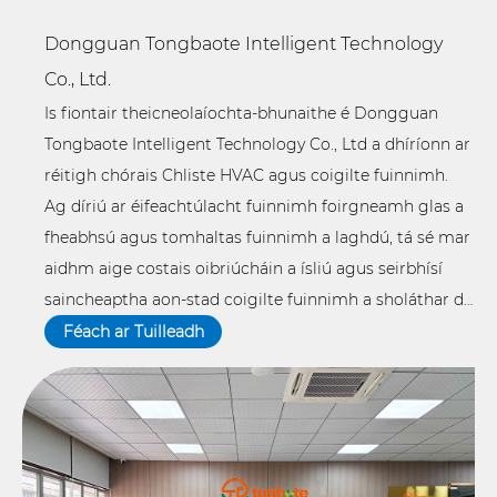
Rothlach Spota
Iniompartha Spota
Dongguan Tongbaote Intelligent Technology
Inaistrithe oiriúntóir
with Aeroiriúntóir
Aeir Tionscail le
Tionsclaíoch don
Co., Ltd.
haghaidh Ceardlann
Cheardlann
Is fiontair theicneolaíochta-bhunaithe é Dongguan
Tongbaote Intelligent Technology Co., Ltd a dhíríonn ar
réitigh chórais Chliste HVAC agus coigilte fuinnimh.
Ag díriú ar éifeachtúlacht fuinnimh foirgneamh glas a
fheabhsú agus tomhaltas fuinnimh a laghdú, tá sé mar
aidhm aige costais oibriúcháin a ísliú agus seirbhísí
saincheaptha aon-stad coigilte fuinnimh a sholáthar do
chásanna éagsúla cosúil le hóstáin, coimpléisc
Féach ar Tuilleadh
tráchtála, gléasraí tionsclaíocha, foirgnimh oifige,
feirmeoireacht talmhaíochta, Villas, etc.