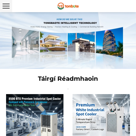
Táirgí Réadmhaoin