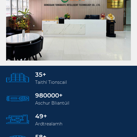
35
+
Taithí Tionscail
1000000
+
Aschur Bliantúil
50
+
Ardtrealamh
60
+