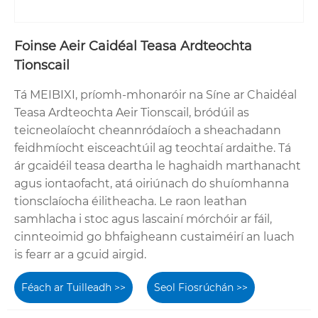
Foinse Aeir Caidéal Teasa Ardteochta
Tionscail
Tá MEIBIXI, príomh-mhonaróir na Síne ar Chaidéal
Teasa Ardteochta Aeir Tionscail, bródúil as
teicneolaíocht cheannródaíoch a sheachadann
feidhmíocht eisceachtúil ag teochtaí ardaithe. Tá
ár gcaidéil teasa deartha le haghaidh marthanacht
agus iontaofacht, atá oiriúnach do shuíomhanna
tionsclaíocha éilitheacha. Le raon leathan
samhlacha i stoc agus lascainí mórchóir ar fáil,
cinnteoimid go bhfaigheann custaiméirí an luach
is fearr ar a gcuid airgid.
Féach ar Tuilleadh >>
Seol Fiosrúchán >>