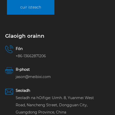
cuir isteach
Glaoigh orainn
Fón
+86-13662871206
R-phost
jason@meibixi.com
Seoladh
Seoladh na hOifige: Uimh. 8, Yuanmei West
Road, Nancheng Street, Dongguan City,
Guangdong Province, China