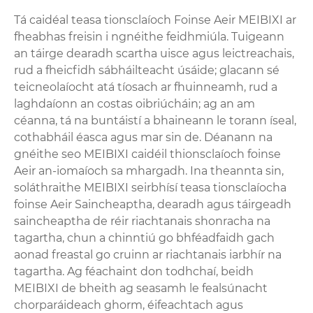
Tá caidéal teasa tionsclaíoch Foinse Aeir MEIBIXI ar
fheabhas freisin i ngnéithe feidhmiúla. Tuigeann
an táirge dearadh scartha uisce agus leictreachais,
rud a fheicfidh sábháilteacht úsáide; glacann sé
teicneolaíocht atá tíosach ar fhuinneamh, rud a
laghdaíonn an costas oibriúcháin; ag an am
céanna, tá na buntáistí a bhaineann le torann íseal,
cothabháil éasca agus mar sin de. Déanann na
gnéithe seo MEIBIXI caidéil thionsclaíoch foinse
Aeir an-iomaíoch sa mhargadh. Ina theannta sin,
soláthraithe MEIBIXI seirbhísí teasa tionsclaíocha
foinse Aeir Saincheaptha, dearadh agus táirgeadh
saincheaptha de réir riachtanais shonracha na
tagartha, chun a chinntiú go bhféadfaidh gach
aonad freastal go cruinn ar riachtanais iarbhír na
tagartha. Ag féachaint don todhchaí, beidh
MEIBIXI de bheith ag seasamh le fealsúnacht
chorparáideach ghorm, éifeachtach agus