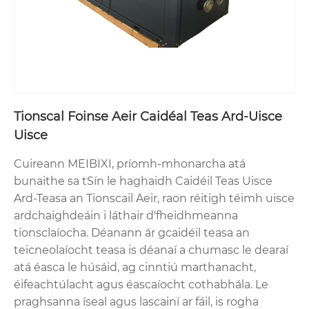
Tionscal Foinse Aeir Caidéal Teas Ard-Uisce
Uisce
Cuireann MEIBIXI, príomh-mhonarcha atá
bunaithe sa tSín le haghaidh Caidéil Teas Uisce
Ard-Teasa an Tionscail Aeir, raon réitigh téimh uisce
ardchaighdeáin i láthair d'fheidhmeanna
tionsclaíocha. Déanann ár gcaidéil teasa an
teicneolaíocht teasa is déanaí a chumasc le dearaí
atá éasca le húsáid, ag cinntiú marthanacht,
éifeachtúlacht agus éascaíocht cothabhála. Le
praghsanna íseal agus lascainí ar fáil, is rogha