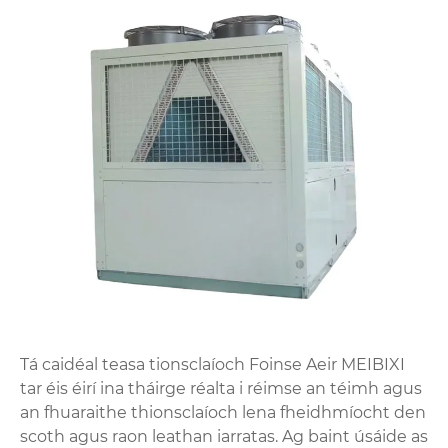
Tá caidéal teasa tionsclaíoch Foinse Aeir MEIBIXI
tar éis éirí ina tháirge réalta i réimse an téimh agus
an fhuaraithe thionsclaíoch lena fheidhmíocht den
scoth agus raon leathan iarratas. Ag baint úsáide as