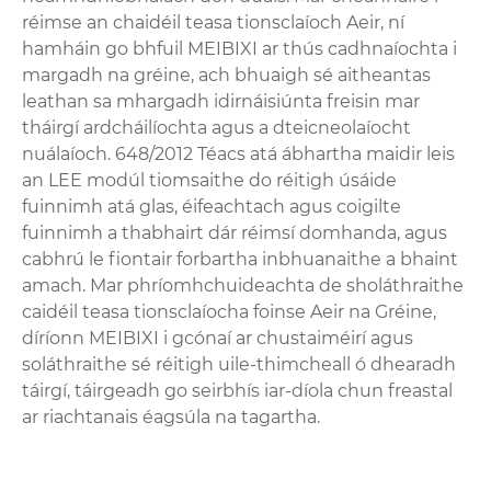
réimse an chaidéil teasa tionsclaíoch Aeir, ní
hamháin go bhfuil MEIBIXI ar thús cadhnaíochta i
margadh na gréine, ach bhuaigh sé aitheantas
leathan sa mhargadh idirnáisiúnta freisin mar
tháirgí ardcháilíochta agus a dteicneolaíocht
nuálaíoch. 648/2012 Téacs atá ábhartha maidir leis
an LEE modúl tiomsaithe do réitigh úsáide
fuinnimh atá glas, éifeachtach agus coigilte
fuinnimh a thabhairt dár réimsí domhanda, agus
cabhrú le fiontair forbartha inbhuanaithe a bhaint
amach. Mar phríomhchuideachta de sholáthraithe
caidéil teasa tionsclaíocha foinse Aeir na Gréine,
díríonn MEIBIXI i gcónaí ar chustaiméirí agus
soláthraithe sé réitigh uile-thimcheall ó dhearadh
táirgí, táirgeadh go seirbhís iar-díola chun freastal
ar riachtanais éagsúla na tagartha.