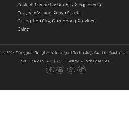
Seoladh Monarcha: Uimh. 6, Xingji Avenue
East, Nan Village, Panyu District,
Guangzhou City, Guangdong Province,
China
t © 2024 Dongguan Tongbaote Intelligent Technology Co., Ltd. Gach ceart a
Links
|
Sitemap
|
RSS
|
XML
|
Beartas Príobháideachta
|