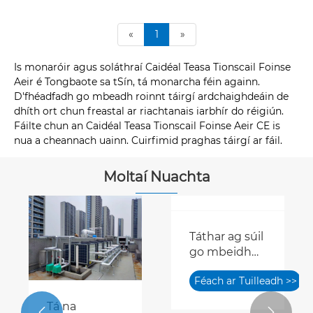
«
1
»
Is monaróir agus soláthraí Caidéal Teasa Tionscail Foinse
Aeir é Tongbaote sa tSín, tá monarcha féin againn.
D'fhéadfadh go mbeadh roinnt táirgí ardchaighdeáin de
dhíth ort chun freastal ar riachtanais iarbhír do réigiún.
Fáilte chun an Caidéal Teasa Tionscail Foinse Aeir CE is
nua a cheannach uainn. Cuirfimid praghas táirgí ar fáil.
Moltaí Nuachta
Tá na

