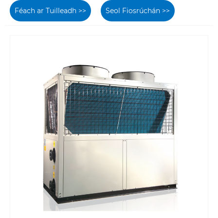
Féach ar Tuilleadh >>
Seol Fiosrúchán >>