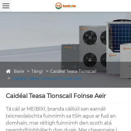
Baile
Táirgí
Caidéal Teasa Tionscail
Caidéal Teasa Tionscail Foinse Aeir
Caidéal Teasa Tionscail Foinse Aeir
Tá cáil ar MEIBIXI, branda cáiliúil san earnáil
teicneolaíochta fuinnimh sa tSín agus ar fud an
domhain, mar réitigh fuinnimh den scoth atá
neamhdhíobhálach don duais. Mar cheannaire i