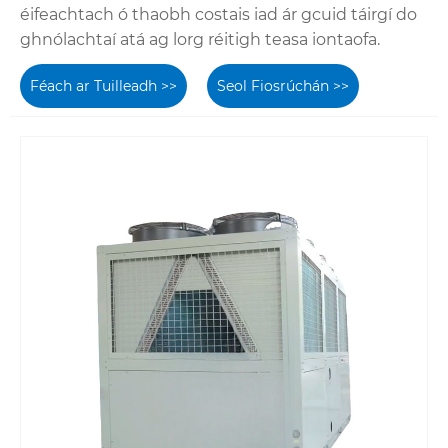
éifeachtach ó thaobh costais iad ár gcuid táirgí do
ghnólachtaí atá ag lorg réitigh teasa iontaofa.
Féach ar Tuilleadh >>
Seol Fiosrúchán >>