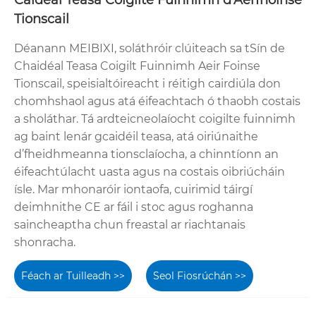
Caidéal Teasa Coigilte Fuinnimh d'Aerfhoinse
Tionscail
Déanann MEIBIXI, soláthróir clúiteach sa tSín de
Chaidéal Teasa Coigilt Fuinnimh Aeir Foinse
Tionscail, speisialtóireacht i réitigh cairdiúla don
chomhshaol agus atá éifeachtach ó thaobh costais
a sholáthar. Tá ardteicneolaíocht coigilte fuinnimh
ag baint lenár gcaidéil teasa, atá oiriúnaithe
d’fheidhmeanna tionsclaíocha, a chinntíonn an
éifeachtúlacht uasta agus na costais oibriúcháin
ísle. Mar mhonaróir iontaofa, cuirimid táirgí
deimhnithe CE ar fáil i stoc agus roghanna
saincheaptha chun freastal ar riachtanais
shonracha.
Féach ar Tuilleadh >>
Seol Fiosrúchán >>