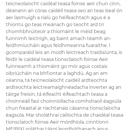
teicneolaíocht caidéal teasa foinse aeir chun cinn,
déanann an córas caidéil teasa seo an teas íseal ón
aer lasmuigh a rialú go héifeachtach agus é a
thiontú go teas meánach go teocht ard trí
chomhbhrúiteoir a thiomáint le méid beag
fuinnimh leictrigh, ag baint amach téamh an-
feidhmiúcháin agus feidhmeanna fuaraithe. I
gcomparáid leis an modh leictreach traidisiúnta, is
féidir le caidéal teasa tionsclaíoch foinse Aeir
fuinneamh a thiomáint go mór agus costais
oibriúcháin na bhfiontar a laghdú. Ag an am
céanna, tá teicneolaíocht caidéil ardteochta
ardteochta leictreamaighnéadacha inverter ag an
táirge freisin, tá éifeacht éifeachtach teasa a
choinneáil faoi choinníollacha comhshaoil ​​​​éagsúla
chun freastal ar riachtanais cásanna tionsclaíocha
éagsúla. Mar sholáthraí cáilíochta de chaidéal teasa
tionsclaíoch foinse Aeir mórdhíola, cinntíonn
MEIBIXI soláthar táirgí leordhóthanach agus