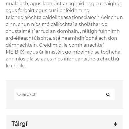
nuálaíoch, agus leanúint ar aghaidh ag cur taighde
agus forbairt agus cur i bhfeidhm na
teicneolaíochta caidéil teasa tionsclaíoch Aeir chun
cinn, chun níos mó cáilíochtaí a sholáthar do
chustaiméirí ar fud an domhain. , réitigh fuinnimh
ard-éifeachtúlachta, atá neamhdhíobhálach don
dámhachtain. Creidimid, le comhiarrachtaí
MEIBIIXI agus ár limistéir, go mbeimid sa todhchaí
ann níos glaise agus níos inbhuanaithe a chruthú
le chéile.
Táirgí