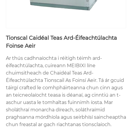
Tionscal Caidéal Teas Ard-Éifeachtúlachta
Foinse Aeir
Ar thús cadhnaíochta i réitigh téimh ard-
éifeachtúlachta, cuireann MEIBIXI líne
chuimsitheach de Chaidéal Teas Ard-
Éifeachtúlachta Tionscail As Foinsí Aeir. Tá ár gcuid
táirgí crafted le comhpháirteanna chun cinn agus
an teicneolaíocht teasa is déanaí, ag cinntiú an t-
aschur uasta le tomhaltas fuinnimh íosta. Mar
sholáthraí monarcha díreach, soláthraímid
praghsanna mórdhíola agus seirbhísí saincheaptha
chun freastal ar gach riachtanas tionsclaíoch.