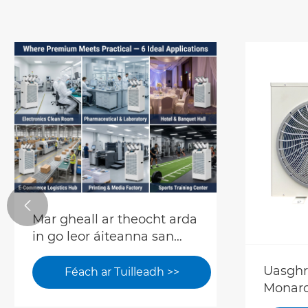

Mar gheall ar theocht arda
in go leor áiteanna san
Eoraip cuireadh stop le
Uasghr
hobair. Conas is féidir linn
Féach ar Tuilleadh >>
Monarc
timpeallachtaí táirgeachta
Cuidío
compordach agus cobhsaí