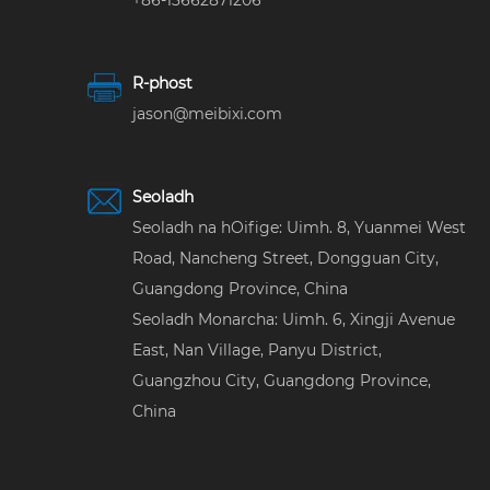
+86-13662871206
R-phost
jason@meibixi.com
Seoladh
Seoladh na hOifige: Uimh. 8, Yuanmei West
Road, Nancheng Street, Dongguan City,
Guangdong Province, China
Seoladh Monarcha: Uimh. 6, Xingji Avenue
East, Nan Village, Panyu District,
Guangzhou City, Guangdong Province,
China