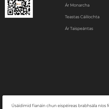
Ár Monarcha
Teastas Cáilíochta
Ár Taispeántas
Úsáidimid fianáin chun eispéireas brabhsála níos fe