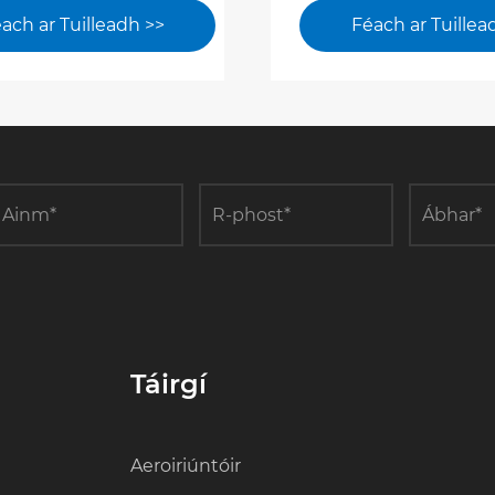
se le Páirc
fuinnimh glas, ag b
ach ar Tuilleadh >>
Féach ar Tuillea
laíoch i gCoigilt
amach ard-éifeacht
mh agus Laghdú
caomhnú fuinnimh
n
forbairt inbhuanait
Táirgí
Aeroiriúntóir