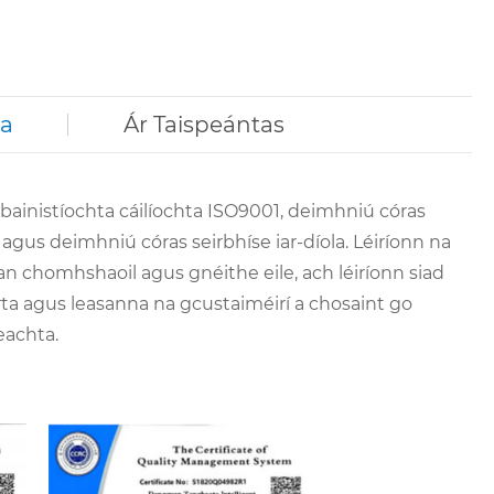
ta
Ár Taispeántas
ainistíochta cáilíochta ISO9001, deimhniú córas
agus deimhniú córas seirbhíse iar-díola. Léiríonn na
n chomhshaoil ​​agus gnéithe eile, ach léiríonn siad
arta agus leasanna na gcustaiméirí a chosaint go
eachta.