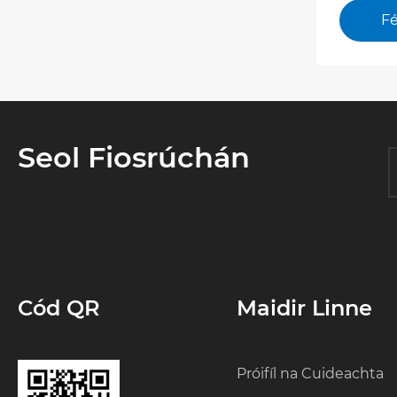
Défhoin
a chruthú?
Fé
Thionsc
Fuinni
Carbói
Seol Fiosrúchán
Cód QR
Maidir Linne
Próifíl na Cuideachta