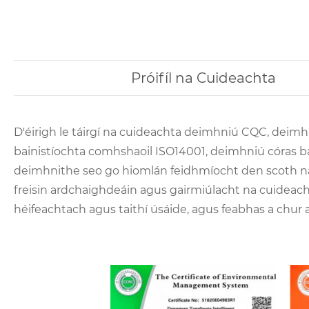
Próifíl na Cuideachta
D'éirigh le táirgí na cuideachta deimhniú CQC, deim
bainistíochta comhshaoil ​​ISO14001, deimhniú córas b
deimhnithe seo go hiomlán feidhmíocht den scoth na dtá
freisin ardchaighdeáin agus gairmiúlacht na cuideachta
héifeachtach agus taithí úsáide, agus feabhas a chur