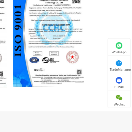
WhatsApp
TradeManager
E-Mail
Wechat