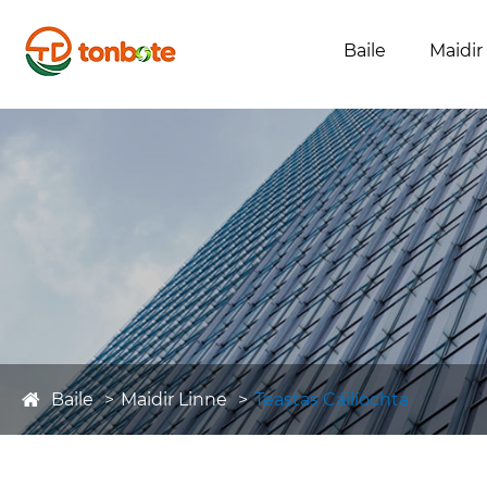
Baile
Maidir
Baile
Maidir Linne
Teastas Cáilíochta