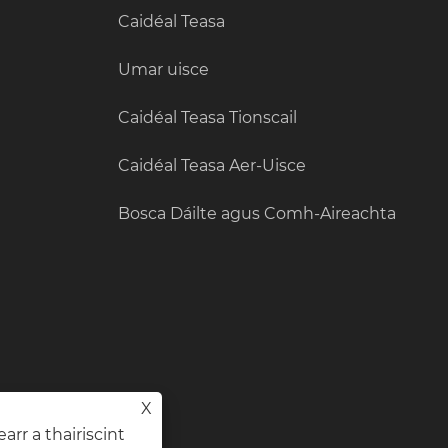
Caidéal Teasa
Umar uisce
Caidéal Teasa Tionscail
Caidéal Teasa Aer-Uisce
Bosca Dáilte agus Comh-Aireachta
X
arr a thairiscint