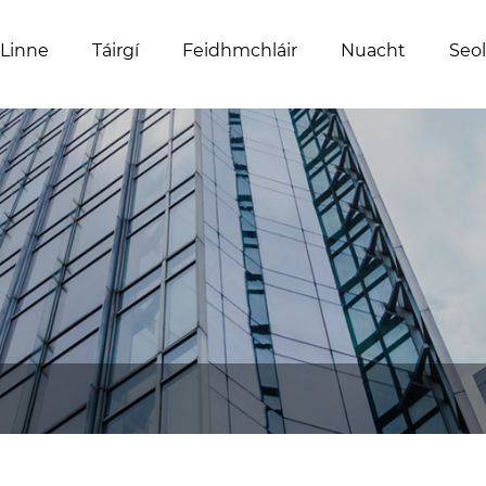
 Linne
Táirgí
Feidhmchláir
Nuacht
Seol