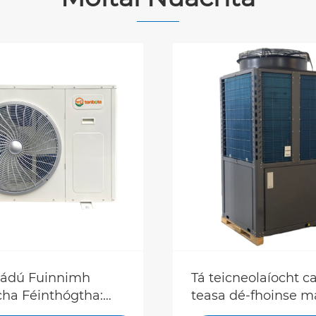
ádú Fuinnimh
Tá teicneolaíocht ca
ha Féinthógtha:
teasa dé-fhoinse m
nn Caidéal Teasa
thoradh ar an réabh