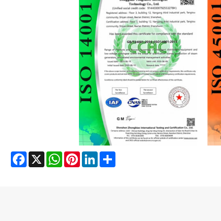
Facebook
X
WhatsApp
Pinterest
LinkedIn
Share