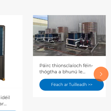
Páirc thionsclaíoch féin-
thógtha a bhunú le

haghaidh uasghrádú glas!
Socraíonn caidéil teasa
Féach ar Tuilleadh >>
défhoinse tagarmharc nua
le haghaidh foirgneamh
idéil
monarchan náid charbóin.
ar
lóid