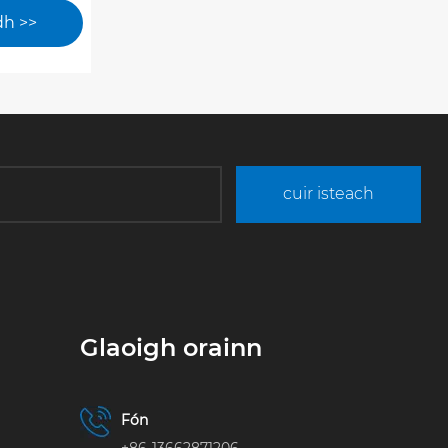
aint
dh >>
úlacht,
 agus
he
cuir isteach
Glaoigh orainn
Fón