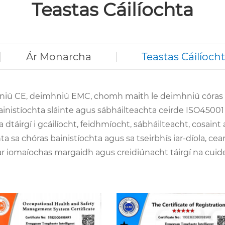
Teastas Cáilíochta
Ár Monarcha
Teastas Cáilíoch
hniú CE, deimhniú EMC, chomh maith le deimhniú córas b
ainistíochta sláinte agus sábháilteachta ceirde ISO45001 
irgí i gcáilíocht, feidhmíocht, sábháilteacht, cosaint a
 sa chóras bainistíochta agus sa tseirbhís iar-díola, ce
 ar iomaíochas margaidh agus creidiúnacht táirgí na cuid