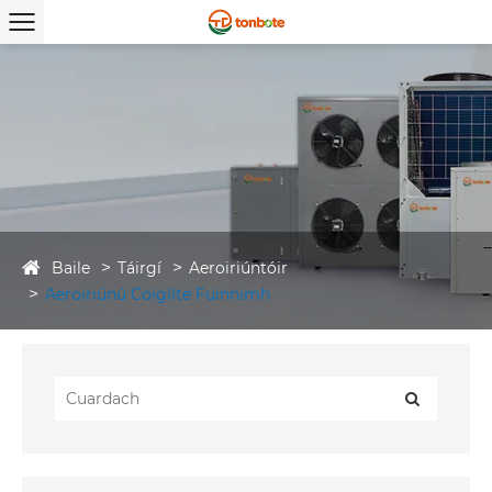
Baile
Táirgí
Aeroiriúntóir
Aeroiriúnú Coigilte Fuinnimh