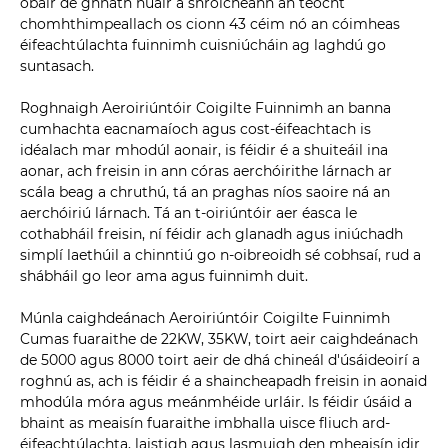
obair de ghnáth nuair a shroicheann an teocht
chomhthimpeallach os cionn 43 céim nó an cóimheas
éifeachtúlachta fuinnimh cuisniúcháin ag laghdú go
suntasach.
Roghnaigh Aeroiriúntóir Coigilte Fuinnimh an banna
cumhachta eacnamaíoch agus cost-éifeachtach is
idéalach mar mhodúl aonair, is féidir é a shuiteáil ina
aonar, ach freisin in ann córas aerchóirithe lárnach ar
scála beag a chruthú, tá an praghas níos saoire ná an
aerchóiriú lárnach. Tá an t-oiriúntóir aer éasca le
cothabháil freisin, ní féidir ach glanadh agus iniúchadh
simplí laethúil a chinntiú go n-oibreoidh sé cobhsaí, rud a
shábháil go leor ama agus fuinnimh duit.
Múnla caighdeánach Aeroiriúntóir Coigilte Fuinnimh
Cumas fuaraithe de 22KW, 35KW, toirt aeir caighdeánach
de 5000 agus 8000 toirt aeir de dhá chineál d'úsáideoirí a
roghnú as, ach is féidir é a shaincheapadh freisin in aonaid
mhodúla móra agus meánmhéide urláir. Is féidir úsáid a
bhaint as meaisín fuaraithe imbhalla uisce fliuch ard-
éifeachtúlachta, laistigh agus lasmuigh den mheaisín idir