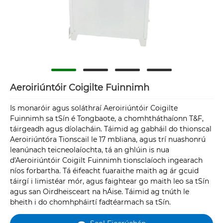
Aeroiriúntóir Coigilte Fuinnimh
Is monaróir agus soláthraí Aeroiriúntóir Coigilte
Fuinnimh sa tSín é Tongbaote, a chomhtháthaíonn T&F,
táirgeadh agus díolacháin. Táimid ag gabháil do thionscal
Aeroiriúntóra Tionscail le 17 mbliana, agus trí nuashonrú
leanúnach teicneolaíochta, tá an ghlúin is nua
d'Aeroiriúntóir Coigilt Fuinnimh tionsclaíoch ingearach
níos forbartha. Tá éifeacht fuaraithe maith ag ár gcuid
táirgí i limistéar mór, agus faightear go maith leo sa tSín
agus san Oirdheisceart na hÁise. Táimid ag tnúth le
bheith i do chomhpháirtí fadtéarmach sa tSín.