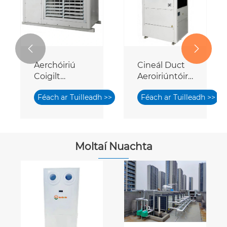


Aerchóiriú
Cineál Duct
Coigilt
Aeroiriúntóir
Fuinnimh
Coigilte
Féach ar Tuilleadh >>
Féach ar Tuilleadh >>
Tionscail
Fuinnimh
Crochta
Moltaí Nuachta