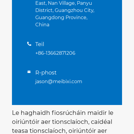
East, Nan Village, Panyu
District, Guangzhou City,
Guangdong Province,
China
Teil

+86-13662871206
R-phost

jason@meibixi.com
Le haghaidh fiosrúcháin maidir le
oiriúntóir aer tionsclaíoch, caidéal
teasa tionsclaíoch, oiriúntóir aer