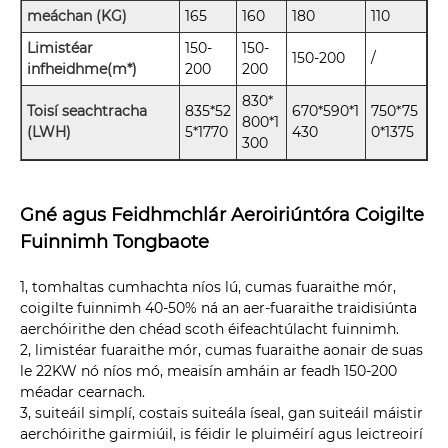
meáchan (KG)
165
160
180
110
Limistéar
150-
150-
150-200
/
infheidhme(m*)
200
200
830*
Toisí seachtracha
835*52
670*590*1
750*75
800*1
(LWH)
5*1770
430
0*1375
300
Gné agus Feidhmchlár Aeroiriúntóra Coigilte
Fuinnimh Tongbaote
1, tomhaltas cumhachta níos lú, cumas fuaraithe mór,
coigilte fuinnimh 40-50% ná an aer-fuaraithe traidisiúnta
aerchóirithe den chéad scoth éifeachtúlacht fuinnimh.
2, limistéar fuaraithe mór, cumas fuaraithe aonair de suas
le 22KW nó níos mó, meaisín amháin ar feadh 150-200
méadar cearnach.
3, suiteáil simplí, costais suiteála íseal, gan suiteáil máistir
aerchóirithe gairmiúil, is féidir le pluiméirí agus leictreoirí