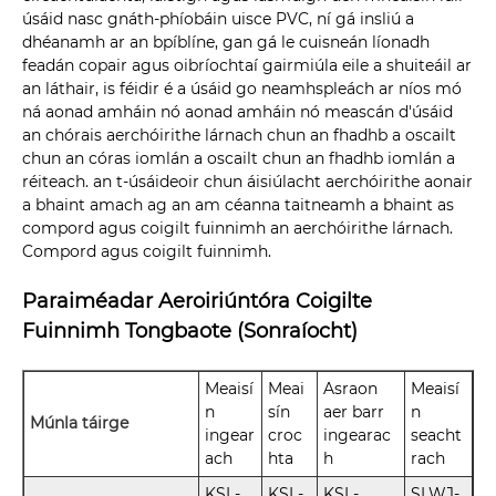
úsáid nasc gnáth-phíobáin uisce PVC, ní gá insliú a
dhéanamh ar an bpíblíne, gan gá le cuisneán líonadh
feadán copair agus oibríochtaí gairmiúla eile a shuiteáil ar
an láthair, is féidir é a úsáid go neamhspleách ar níos mó
ná aonad amháin nó aonad amháin nó meascán d'úsáid
an chórais aerchóirithe lárnach chun an fhadhb a oscailt
chun an córas iomlán a oscailt chun an fhadhb iomlán a
réiteach. an t-úsáideoir chun áisiúlacht aerchóirithe aonair
a bhaint amach ag an am céanna taitneamh a bhaint as
compord agus coigilt fuinnimh an aerchóirithe lárnach.
Compord agus coigilt fuinnimh.
Paraiméadar Aeroiriúntóra Coigilte
Fuinnimh Tongbaote (Sonraíocht)
Meaisí
Meai
Asraon
Meaisí
n
sín
aer barr
n
Múnla táirge
ingear
croc
ingearac
seacht
ach
hta
h
rach
KSL-
KSL-
KSL-
SLWJ-