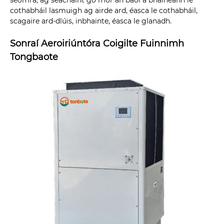
seomra, ag seachaint go mór an baol a bhaineann le
cothabháil lasmuigh ag airde ard, éasca le cothabháil,
scagaire ard-dlúis, inbhainte, éasca le glanadh.
Sonraí Aeroiriúntóra Coigilte Fuinnimh
Tongbaote