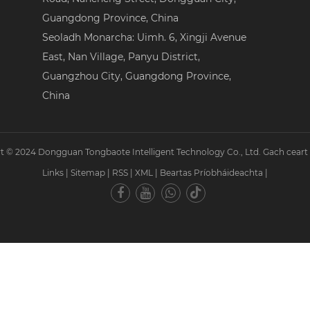
Guangdong Province, China
Seoladh Monarcha: Uimh. 6, Xingji Avenue
East, Nan Village, Panyu District,
Guangzhou City, Guangdong Province,
China
t © 2024 Dongguan Tongbaote Intelligent Technology Co., Ltd. Gach ceart a
Links
|
Sitemap
|
RSS
|
XML
|
Beartas Príobháideachta
|