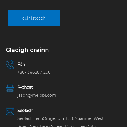
cuir isteach
Glaoigh orainn
Fón
+86-13662871206
R-phost
jason@meibixi.com
Seoladh
Seoladh na hOifige: Uimh. 8, Yuanmei West
Road, Nancheng Street, Dongguan City,