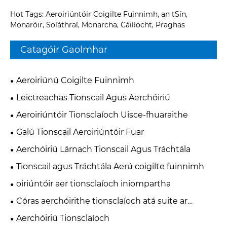
Hot Tags: Aeroiriúntóir Coigilte Fuinnimh, an tSín,
Monaróir, Soláthraí, Monarcha, Cáilíocht, Praghas
Catagóir Gaolmhar
Aeroiriúnú Coigilte Fuinnimh
Leictreachas Tionscail Agus Aerchóiriú
Aeroiriúntóir Tionsclaíoch Uisce-fhuaraithe
Galú Tionscail Aeroiriúntóir Fuar
Aerchóiriú Lárnach Tionscail Agus Tráchtála
Tionscail agus Tráchtála Aerú coigilte fuinnimh
oiriúntóir aer tionsclaíoch iniompartha
Córas aerchóirithe tionsclaíoch atá suite ar
uasteorainn
Aerchóiriú Tionsclaíoch