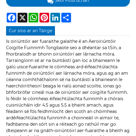
Seol Fiosrúchán
Facebook
X
WhatsApp
Pinterest
LinkedIn
Share
Cur síos ar an Táirge
Is oiriúntóir aer fuaraithe galaithe é an Aeroiriúntóir
Coigilte Fuinnimh Tongbaote seo a dhéantar sa tSín, a
fhorbraíodh ar bhonn oiriúntóirí aer lárnacha móra.
Tarraingíonn sé ar na buntáistí gan íoc a bhaineann le
galú uisce-fuaraithe le cóimheas ard-éifeachtúlachta
fuinnimh de oiriúntóirí aer lárnacha móra, agus ag an am
céanna comhtháthaíonn sé na buntáistí a bhaineann le
haerchóiritheoirí beaga le rialú aonad scoilte, ionas go
bhforbrófar cineál nua de oiriúntóir aer coigilte fuinnimh.
Is féidir le cóimheas éifeachtúlachta fuinnimh a chórais
cuisniúcháin idir 4.5 agus 5.5 a bhaint amach, agus
féadann sé fós feidhmíocht den scoth an chóimheas
ardéifeachtúlachta fuinnimh a choinneáil in aimsir te,
fadhbanna den sórt sin a réiteach go rathúil mar go
dteipeann ar na gnáth-oiriúntóirí aer-fuaraithe a bheith ag