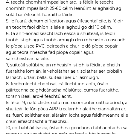
4, teocht chomhthimpeallach ard, is féidir le teocht
chomhthimpeallach 25-60 céim leanúint ar aghaidh ag
soláthar éifeacht fuaraithe láidir.
5, le fuarú, dehumidification agus éifeachtaí eile, is féidir
an teocht faoi dhíon is ísle a laghdú go dtí 10 céim.
6, tá an t-aonad seachtrach éasca a shuiteáil, is féidir
taobh istigh agus taobh amuigh den mheaisín a nascadh
le píopa uisce PVC, deireadh a chur le dó píopa copair
agus teorainneacha fad píopa copair agus
saincheisteanna eile.
7, suiteáil solúbtha an mheaisín istigh is féidir, a bheith
fuaraithe iomlán, iar-sholáthar aeir, soláthar aer píobáin
lárnach, urláir, balla, suiteáil aer úr lasmuigh.
8, feidhmíocht chobhsaí, cáilíocht iontaofa, úsáid
páirteanna caighdeánacha náisiúnta, cumas fuaraithe,
torann íseal, ard-éifeachtúlacht.
Is féidir 9, rialú cliste, rialú microcomputer uathoibríoch, a
shuiteáil le fón póca APP trealamh rialaithe cianrialtán ar,
as, fuarú soláthar aer, aláraim locht agus feidhmeanna eile
chun éifeachtacht a fheabhsú.
10, cothabháil éasca, óstach na gcodanna tábhachtacha sa