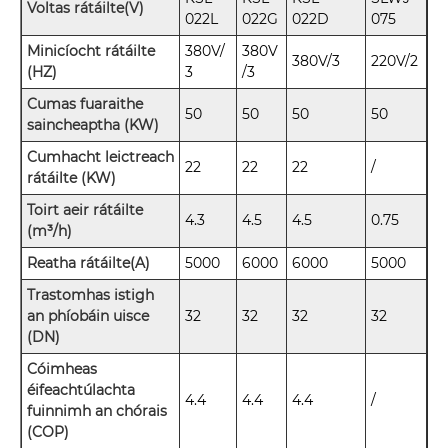
Voltas rátáilte(V)
022L
022G
022D
075
Minicíocht rátáilte
380V/
380V
380V/3
220V/2
(HZ)
3
/3
Cumas fuaraithe
50
50
50
50
saincheaptha (KW)
Cumhacht leictreach
22
22
22
/
rátáilte (KW)
Toirt aeir rátáilte
4.3
4.5
4.5
0.75
(m³/h)
Reatha rátáilte(A)
5000
6000
6000
5000
Trastomhas istigh
an phíobáin uisce
32
32
32
32
(DN)
Cóimheas
éifeachtúlachta
4.4
4.4
4.4
/
fuinnimh an chórais
(COP)