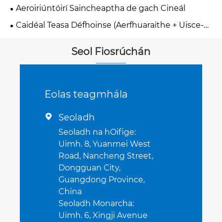
Aeroiriúntóirí Saincheaptha de gach Cineál
Caidéal Teasa Défhoinse (Aerfhuaraithe + Uisce-
fhuaraithe)
Seol Fiosrúchán
Eolas teagmhála
Seoladh

Seoladh na hOifige:
Uimh. 8, Yuanmei West
Road, Nancheng Street,
Dongguan City,
Guangdong Province,
China
Seoladh Monarcha:
Uimh. 6, Xingji Avenue