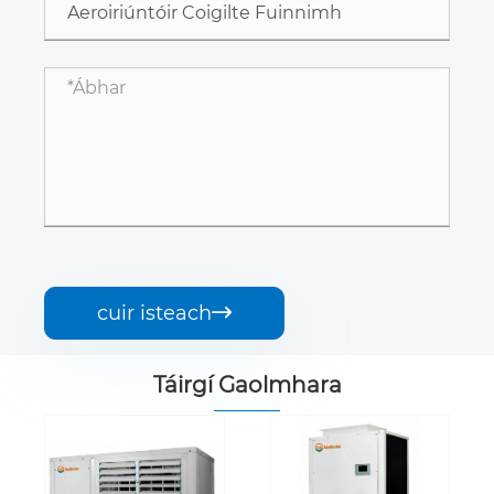
cuir isteach

Táirgí Gaolmhara